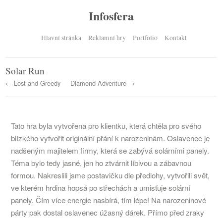
Infosfera
Hlavní stránka
Reklamní hry
Portfolio
Kontakt
Solar Run
← Lost and Greedy
Diamond Adventure →
Tato hra byla vytvořena pro klientku, která chtěla pro svého
blízkého vytvořit originální přání k narozeninám. Oslavenec je
nadšeným majitelem firmy, která se zabývá solárními panely.
Téma bylo tedy jasné, jen ho ztvárnit líbivou a zábavnou
formou. Nakreslili jsme postavičku dle předlohy, vytvořili svět,
ve kterém hrdina hopsá po střechách a umisťuje solární
panely. Čím více energie nasbírá, tím lépe! Na narozeninové
párty pak dostal oslavenec úžasný dárek. Přímo před zraky